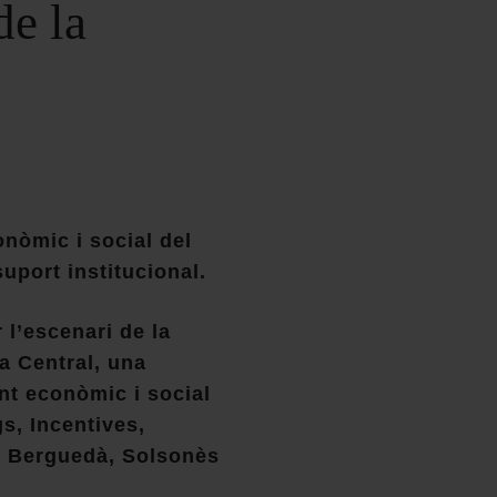
de la
nòmic i social del
uport institucional.
 l’escenari de la
a Central, una
nt econòmic i social
gs, Incentives,
l Berguedà, Solsonès