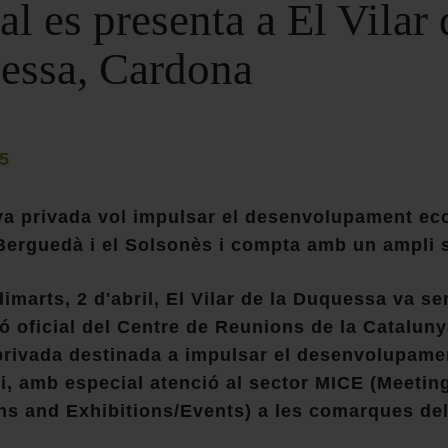
al es presenta a El Vilar 
essa, Cardona
5
iva privada vol impulsar el desenvolupament eco
Berguedà i el Solsonès i compta amb un ampli s
imarts, 2 d'abril, El Vilar de la Duquessa va ser
ó oficial del Centre de Reunions de la Cataluny
 privada destinada a impulsar el desenvolupame
ori, amb especial atenció al sector MICE (Meetin
s and Exhibitions/Events) a les comarques de