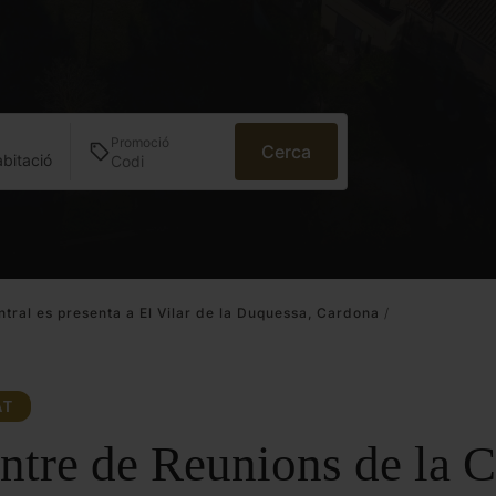
a
Promoció
Cerca
abitació
tral es presenta a El Vilar de la Duquessa, Cardona
/
AT
ntre de Reunions de la 