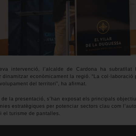
eva intervenció, l’alcalde de Cardona ha subratllat 
er dinamitzar econòmicament la regió. “La col·laboració 
olupament del territori”, ha afirmat.
 de la presentació, s’han exposat els principals object
línies estratègiques per potenciar sectors clau com l’aut
i el turisme de pantalles.