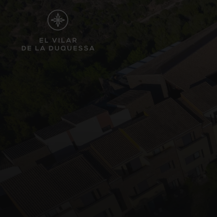
Hotel
Empreses
Bodes i celebracions
Benestar
Ciclisme i esport