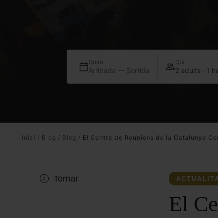
Cardona
Ofertes i Experiències
Centre de Reunions de l
Quan
Qui
Arribada — Sortida
2 adults · 1 h
Catalunya Central
Blog
Inici
/
Blog
/
Blog
/
El Centre de Reunions de la Catalunya Cen
Tornar
ACTUALIT
El Ce